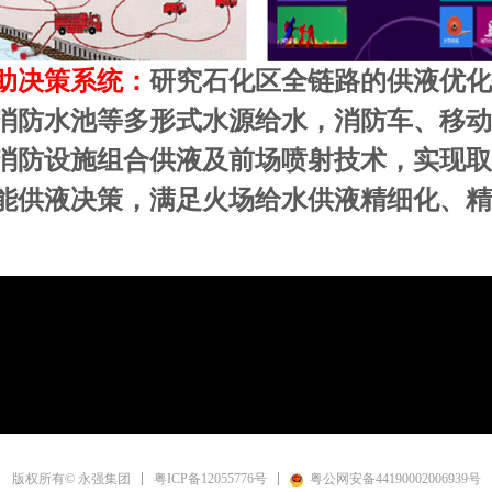
助决策系统：
研究石化区全链路的供液优化
消防水池等多形式水源给水，消防车、移动
消防设施组合供液及前场喷射技术，实现取
能供液决策，满足火场给水供液精细化、精
粤ICP备12055776号
粤公网安备44190002006939号
版权所有© 永强集团