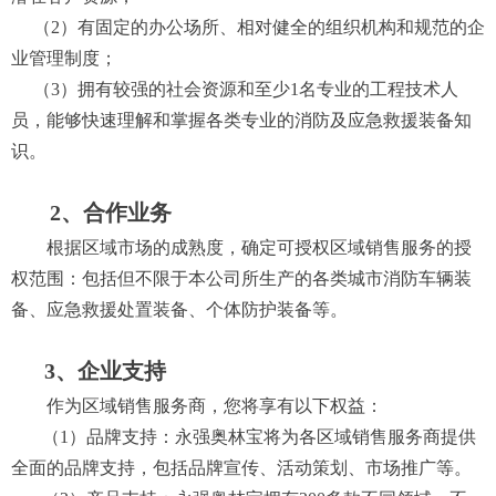
（2）
有固定的办公场所、相对
健全的组织机构和规范的企
业管理制度；
（3）拥有较强的
社会资源和至少
1
名专业的工程技术人
员
，
能够
快速理解和掌握各类专业的消防及应急救援装备知
识。
2、合作业务
根据区域市场的成熟度，确定可授权
区域
销售服务
的
授
权范围
：
包括但不限于本公司
所
生产的
各类城市
消防车辆
装
备、应急救援处置装备、个体防护装备等。
3、企业支持
作为区域销售服务商
，您将享有以下
权益：
（1
）
品牌支持：
永强奥林宝
将为
各区域销售服务
商提供
全面的品牌支持，包括品牌宣传、活动策划、市场推广等。