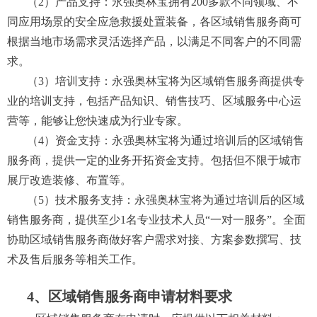
（2
）
产品支持：永强奥林宝拥有
200
多款不同领域、不
同应用场景的安全应急救援处置装备，各区域销售服务
商可
根据当地市场需求灵活选择产品，
以
满足
不同客户的不同需
求。
（3
）
培训支持：
永强奥林宝
将为
区域销售服务
商提供专
业的培训支持，包括产品知识、销售技巧、
区域服务中心
运
营等，
能够让您快速成为行业专家。
（4
）
资金支持：永强奥林宝
将为
通过培训后的区域销售
服务
商，提供一定的业务开拓资金支持。包括但不限于城市
展厅改造装修、布置等。
（5
）
技术服务支持：永强奥林宝
将为
通过培训后的区域
销售服务
商
，提供至少
1
名专业技术人员
“一对一服务”
。全面
协助
区域销售服务
商
做好客户需求
对接、方案参数撰写、技
术及售后服务等相关工作。
4、区域销售服务商申请材料要求