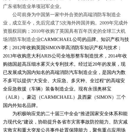
广东省制造业单项冠军企业。
公司前身为中国第一家中外合资的高端消防车制造企
业，成立至今，先后完成了5次海外跨国并购。2009
年完成外
资股权回购；
2010
年收购了英国具有百年历史的全球三大机
场消防车制造企业
CARMICHAEL
公司的品牌、知识产权与技
术；
2012
年收购英国
SIMON
举高消防车知识产权与技术；
2013
年收购意大利
ARIS
公司全地形整车制造技术，
2014
年收
购德国超高压细水雾灭火专利技术。经过近
20
年的发展，现
已发展成为国内知名的高端消防汽车制造企业，是国内为数
不多可以提供
“
大安全、大应急、多灾种、全过程
”
的高端安
全应急救援（车辆）装备制造企业。现有永强奥林宝
（
ALR
）、豪迈（
CARMICHAEL
）及西蒙（
SIMON）三个
国内外知名品牌。
为积极响应
党的二十届三中全会
“
推进国家安全体系和能
力现代化
”
建设，协助提升各省市灾害事故防控能力、防灾减
灾救灾和重大突发公共事件处置保障能力，聚焦重点应用场