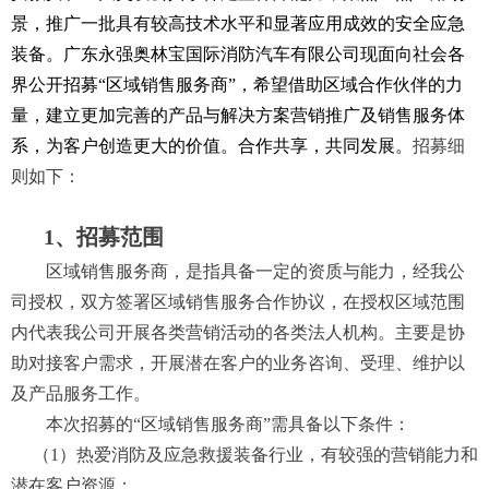
景，推广
一批具有较高技术水平和显著应用成效的安全应急
装备。广东永强奥林宝国际消防汽车有限公司现面向社会各
界公开招募
“
区域
销售
服务商
”
，希望借助区域合作伙伴的力
量，建立更加完善的产品与解决方案
营销
推广及销售服务体
系
，
为客户创造更大的价值
。合作
共享，共同发展。
招募细
则如下：
1、招募范围
区域销售服务商，是指具备一定的资质与能力，经我
公
司授权，双方签署
区域销售服务合作
协议，在授权
区域
范围
内代表
我公司
开展各类营销活动的各类法人机构。主要是
协
助
对接客户需求，开展潜在客户
的业务
咨询、受理、维护
以
及产品服务工作。
本次招募的“区域销售服务商
”
需
具备以下条件：
（1）
热爱消防及应急救援装备行业，有较强的营销能力和
潜在客户资源；